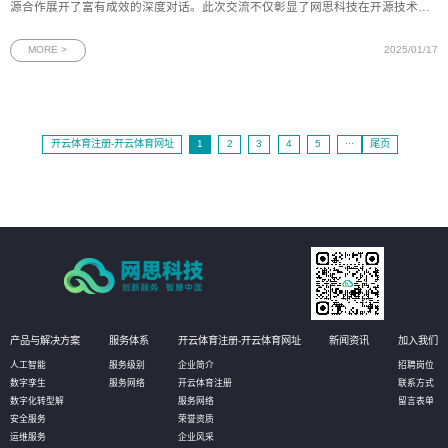
源合作展开了富有成效的深度对话。此次交流不仅彰显了网思科技在开源技术与
数字化创新领域的坚实步伐，也预示着中国企业在拥抱开源、利用开源推动数字
化转型方面的决心和行动力。MySQL，作为一款秉承开源理念、功能强大且操作
MORE >
2025/01/17
简便的关系型数据
开云体育注册-开云体育网址
1
2
3
4
5
···
尾页
产品与解决方案
服务体系
开云体育注册-开云体育网址
新闻资讯
加入我们
人工智能
服务级别
企业简介
招聘岗位
数字孪生
服务网络
开云体育注册
联系方式
数字化转型解
服务网络
留言表单
安全服务
荣誉资质
运维服务
企业风采