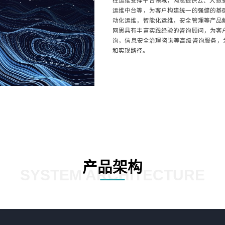
在运维支撑平台领域，网思提供云、大数据
运维中台等，为客户构建统一的强健的基
动化运维，智能化运维，安全管理等产品
网思具有丰富实践经验的咨询顾问，为客
询，信息安全治理咨询等高级咨询服务，为
和实现路径。
产品架构
SYSTEM ARCHITECTURE