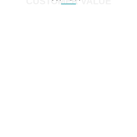
CUSTOMER VALUE
享受构建统一的强健的基础设施管理平
方案能够实现运维自动化，降低运维
台，提高业务可用性和稳定性。
效率和准确性
02
03