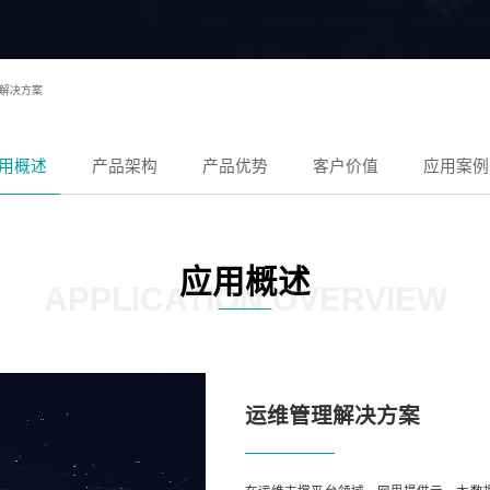
解决方案
用概述
产品架构
产品优势
客户价值
应用案例
应用概述
APPLICATION OVERVIEW
运维管理解决方案