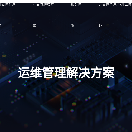
开云体育注
产品与解决方
服务体
开云体育注册-开云
册
案
系
址
运维管理解决方案