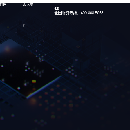
体育网
加入我
全国服务热线：400-808-5058
们